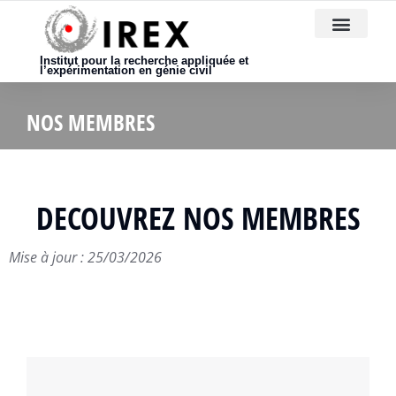
Nous rejoindre
Institut pour la recherche appliquée et
l’expérimentation en génie civil
NOS MEMBRES
DECOUVREZ NOS MEMBRES
Mise à jour : 25/03/2026