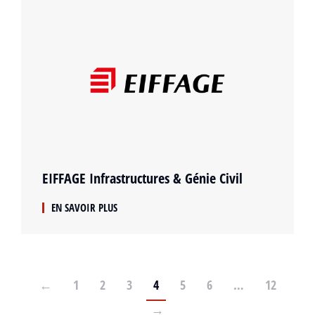
EIFFAGE Infrastructures & Génie Civil
EN SAVOIR PLUS
←
1
2
3
4
5
6
…
12
→