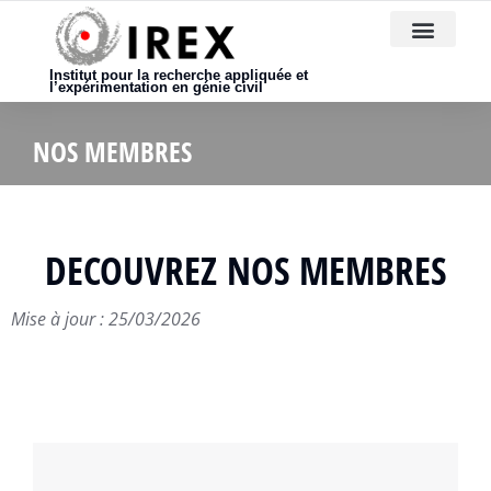
Nous rejoindre
Institut pour la recherche appliquée et
l’expérimentation en génie civil
NOS MEMBRES
DECOUVREZ NOS MEMBRES
Mise à jour : 25/03/2026