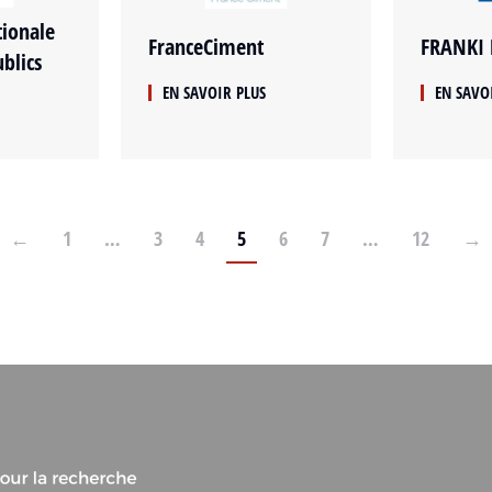
tionale
FranceCiment
FRANKI 
blics
EN SAVOIR PLUS
EN SAVO
←
1
…
3
4
5
6
7
…
12
→