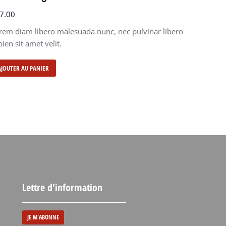
7.00
rem diam libero malesuada nunc, nec pulvinar libero
pien sit amet velit.
AJOUTER AU PANIER
Lettre d'information
JE M'ABONNE