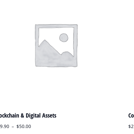
ockchain & Digital Assets
Co
9.90
–
$
50.00
$
2