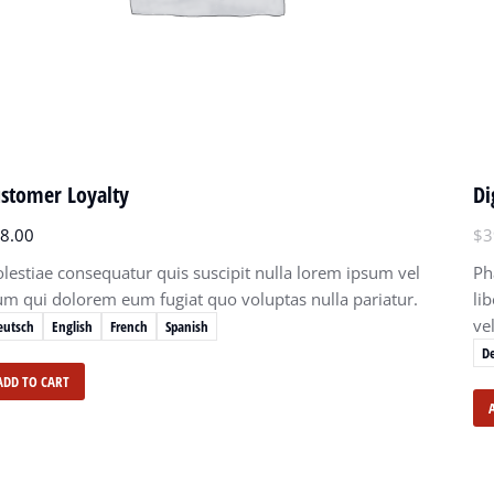
stomer Loyalty
Di
8.00
$
3
lestiae consequatur quis suscipit nulla lorem ipsum vel
Ph
lum qui dolorem eum fugiat quo voluptas nulla pariatur.
li
vel
eutsch
English
French
Spanish
D
ADD TO CART