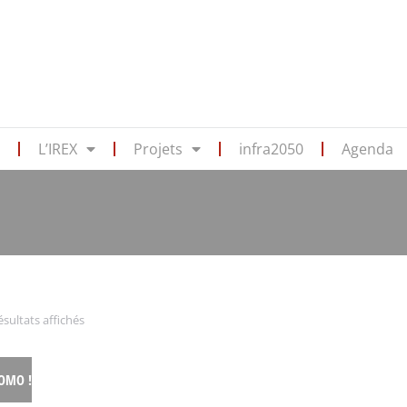
s
L’IREX
Projets
infra2050
Agenda
ésultats affichés
OMO !