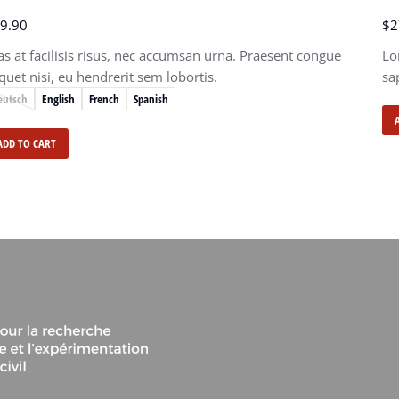
9.90
$
2
as at facilisis risus, nec accumsan urna. Praesent congue
Lo
iquet nisi, eu hendrerit sem lobortis.
sa
eutsch
English
French
Spanish
ADD TO CART