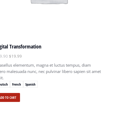
gital Transformation
9.90
$
19.99
asellus elementum, magna et luctus tempus, diam
bero malesuada nunc, nec pulvinar libero sapien sit amet
it.
eutsch
French
Spanish
ADD TO CART