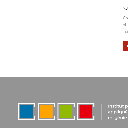
$
3
Cr
al
D