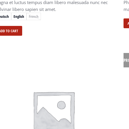
gna et luctus tempus diam libero malesuada nunc nec
Ph
lvinar libero sapien sit amet.
ma
eutsch
English
French
ADD TO CART
PR