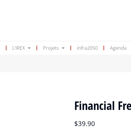
s
L’IREX
Projets
infra2050
Agenda
Financial F
$
39.90