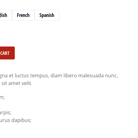
lish
French
Spanish
 CART
na et luctus tempus, diam libero malesuada nunc,
sit amet velit.
m;
rpis;
urus dapibus;