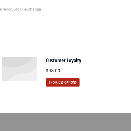
urrency
,
Stock exchange
Customer Loyalty
$
48.00
CHOIX DES OPTIONS