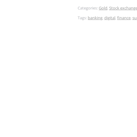
Categories:
Gold
,
Stock exchang
Tags:
banking
,
digital
,
finance
,
su