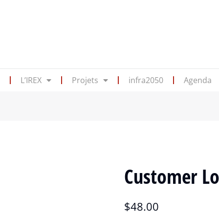
s
L’IREX
Projets
infra2050
Agenda
Customer Lo
$
48.00