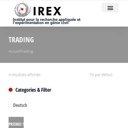
Nous rejoindre
Institut pour la recherche appliquée et
l’expérimentation en génie civil
TRADING
Vous êtes ici :
Accueil
Trading
4 résultats affichés
Categories & Filter
Deutsch
PROMO !