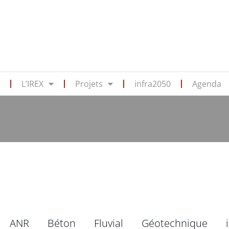
s
L’IREX
Projets
infra2050
Agenda
ANR
Béton
Fluvial
Géotechnique