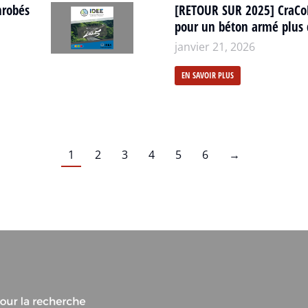
nrobés
[RETOUR SUR 2025] CraCo
pour un béton armé plus 
janvier 21, 2026
EN SAVOIR PLUS
1
2
3
4
5
6
→