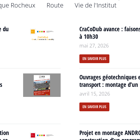
que Rocheux
Route
Vie de l'Institut
e du
CraCoDub avance : faisons
à 10h30
mai 27, 2026
EN SAVOIR PLUS
Ouvrages géotechniques ex
s
transport : montage d’un p
avril 15, 2026
EN SAVOIR PLUS
tion
Projet en montage ANDRO