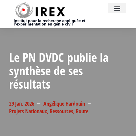
Nous rejoindre
Institut pour la recherche appliquée et
l’expérimentation en génie civil
Le PN DVDC publie la
synthèse de ses
résultats
29 Jan. 2026
Angélique Hardouin
Projets Nationaux
,
Ressources
,
Route