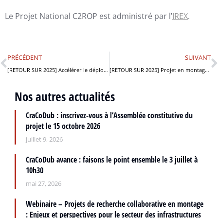
Le Projet National C2ROP est administré par l’
IREX
.
PRÉCÉDENT
SUIVANT
[RETOUR SUR 2025] Accélérer le déploiement des enrobés à l’émulsion pour des infrastructures routières décarbonées avec le PN IDEE
[RETOUR SUR 2025] Projet en montage GAIEA : la dynamique collective s’engage !
Nos autres actualités
CraCoDub : inscrivez-vous à l’Assemblée constitutive du
projet le 15 octobre 2026
juillet 9, 2026
CraCoDub avance : faisons le point ensemble le 3 juillet à
10h30
mai 27, 2026
Webinaire – Projets de recherche collaborative en montage
: Enjeux et perspectives pour le secteur des infrastructures