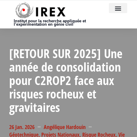
Nous rejoindre
Institut pour la recherche appliquée et
l’expérimentation en génie civil
[RETOUR SUR 2025] Une
année de consolidation
pour C2ROP2 face aux
risques rocheux et
gravitaires
26 Jan. 2026
Angélique Hardouin
Géotechnique
,
Projets Nationaux
,
Risque Rocheux
,
Vie