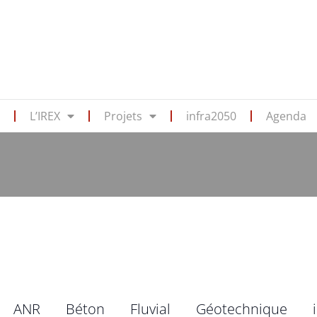
s
L’IREX
Projets
infra2050
Agenda
ANR
Béton
Fluvial
Géotechnique