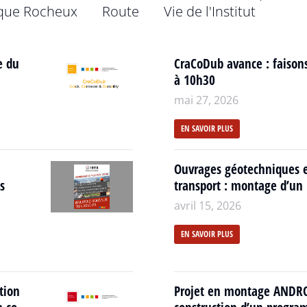
que Rocheux
Route
Vie de l'Institut
e du
CraCoDub avance : faisons
à 10h30
mai 27, 2026
EN SAVOIR PLUS
Ouvrages géotechniques ex
s
transport : montage d’un p
avril 15, 2026
EN SAVOIR PLUS
tion
Projet en montage ANDRO