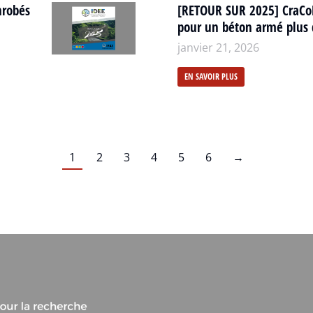
nrobés
[RETOUR SUR 2025] CraCo
pour un béton armé plus 
janvier 21, 2026
EN SAVOIR PLUS
1
2
3
4
5
6
→