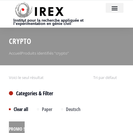
Nous rejoindre
Institut pour la recherche appliquée et
l’expérimentation en génie civil
CRYPTO
Vous êtes ici :
Accueil
Produits identifiés “crypto”
Voici le seul résultat
Categories & Filter
Clear all
Paper
Deutsch
PROMO !