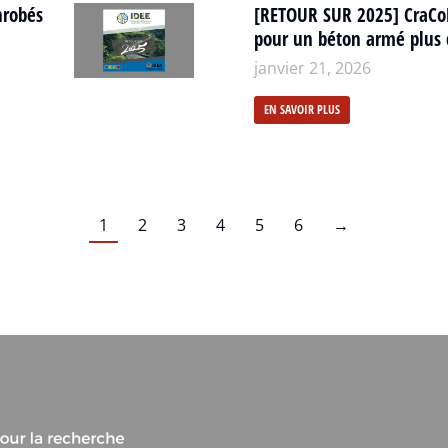
nrobés
[RETOUR SUR 2025] CraCo
pour un béton armé plus 
janvier 21, 2026
EN SAVOIR PLUS
1
2
3
4
5
6
→