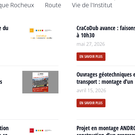
que Rocheux
Route
Vie de l'Institut
e du
CraCoDub avance : faisons
à 10h30
mai 27, 2026
EN SAVOIR PLUS
Ouvrages géotechniques ex
s
transport : montage d’un p
avril 15, 2026
EN SAVOIR PLUS
tion
Projet en montage ANDRO