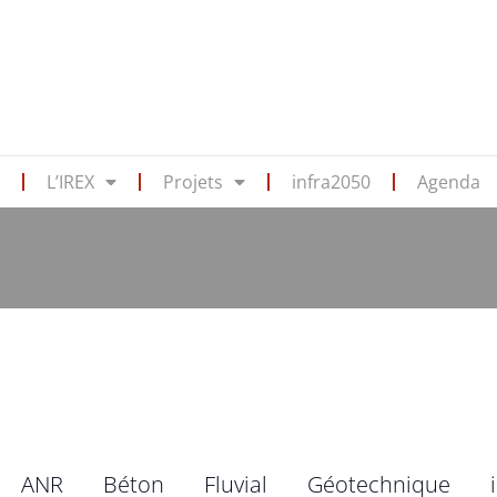
s
L’IREX
Projets
infra2050
Agenda
ANR
Béton
Fluvial
Géotechnique