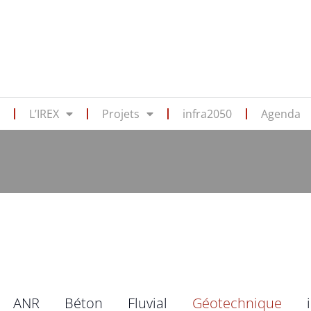
s
L’IREX
Projets
infra2050
Agenda
ANR
Béton
Fluvial
Géotechnique