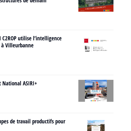
rastructures de demain
C2ROP utilise l’intelligence
5 à Villeurbanne
et National ASIRI+
pes de travail productifs pour