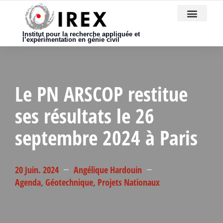
Nous rejoindre
Institut pour la recherche appliquée et
l’expérimentation en génie civil
Le PN ARSCOP restitue
ses résultats le 26
septembre 2024 à Paris
20 Juin. 2024
Angélique Hardouin
Agenda
,
Géotechnique
,
Projets Nationaux