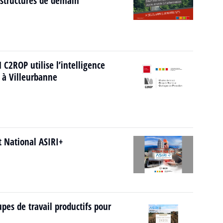
rastructures de demain
C2ROP utilise l’intelligence
5 à Villeurbanne
et National ASIRI+
pes de travail productifs pour