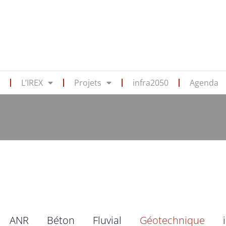
s
L’IREX
Projets
infra2050
Agenda
ANR
Béton
Fluvial
Géotechnique