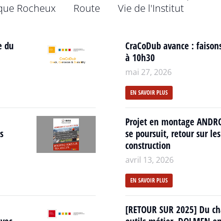
que Rocheux
Route
Vie de l'Institut
e du
CraCoDub avance : faisons
à 10h30
mai 27, 2026
EN SAVOIR PLUS
Projet en montage ANDROM
s
se poursuit, retour sur les
construction
avril 13, 2026
EN SAVOIR PLUS
[RETOUR SUR 2025] Du ch