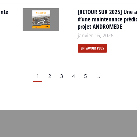
ante
[RETOUR SUR 2025] Une an
d’une maintenance prédic
projet ANDROMEDE
janvier 16, 2026
EN SAVOIR PLUS
1
2
3
4
5
→