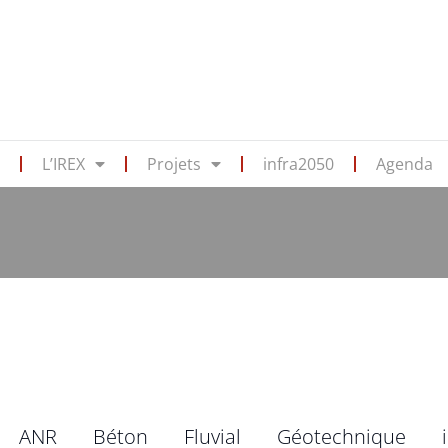
s
L’IREX
Projets
infra2050
Agenda
ANR
Béton
Fluvial
Géotechnique