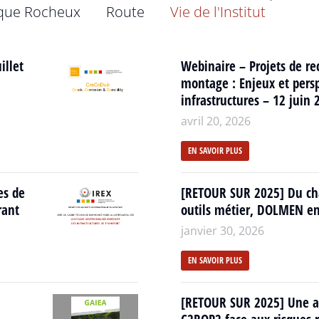
que Rocheux
Route
Vie de l'Institut
illet
Webinaire – Projets de re
montage : Enjeux et persp
infrastructures – 12 juin 
avril 20, 2026
EN SAVOIR PLUS
es de
[RETOUR SUR 2025] Du ch
rant
outils métier, DOLMEN en
janvier 30, 2026
EN SAVOIR PLUS
[RETOUR SUR 2025] Une a