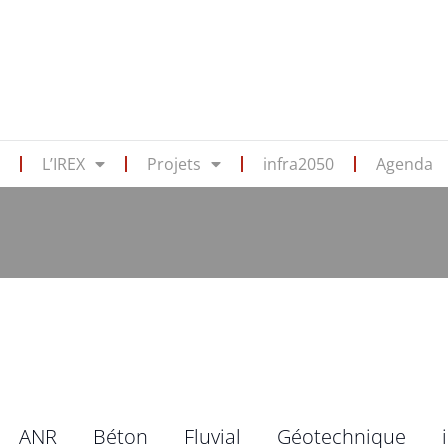
s
L’IREX
Projets
infra2050
Agenda
ANR
Béton
Fluvial
Géotechnique