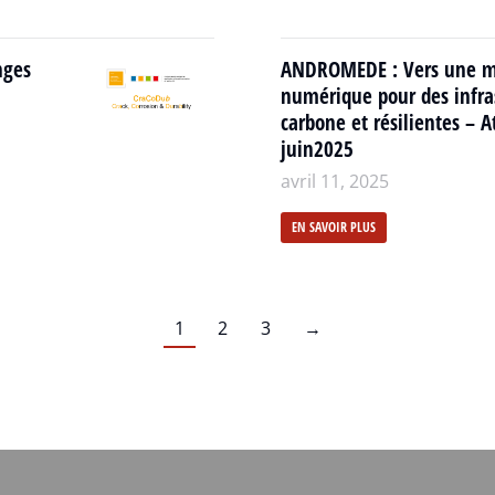
nges
ANDROMEDE : Vers une ma
numérique pour des infras
carbone et résilientes – At
juin2025
avril 11, 2025
EN SAVOIR PLUS
1
2
3
→