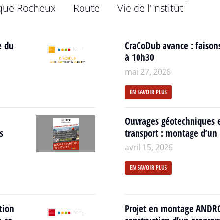
que Rocheux
Route
Vie de l'Institut
e du
CraCoDub avance : faisons
à 10h30
mai 27, 2026
EN SAVOIR PLUS
Ouvrages géotechniques ex
s
transport : montage d’un p
avril 15, 2026
EN SAVOIR PLUS
tion
Projet en montage ANDRO