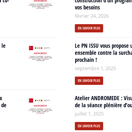
a co-
construction d’un progra
vos besoins
février 24, 2026
EN SAVOIR PLUS
 le
Le PN ISSU vous propose 
ensemble contre la surcha
prochain !
septembre 1, 2025
EN SAVOIR PLUS
x
Atelier ANDROMEDE : Visua
 de
de la séance plénière d’ou
juillet 1, 2025
EN SAVOIR PLUS