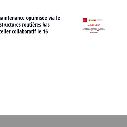
intenance optimisée via le
tructures routières bas
elier collaboratif le 16