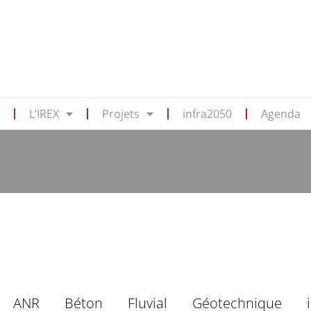
s
L’IREX
Projets
infra2050
Agenda
ANR
Béton
Fluvial
Géotechnique