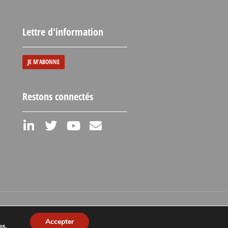
Lettre d'information
JE M'ABONNE
Restons connectés
Mentions légales
Accepter
es
.