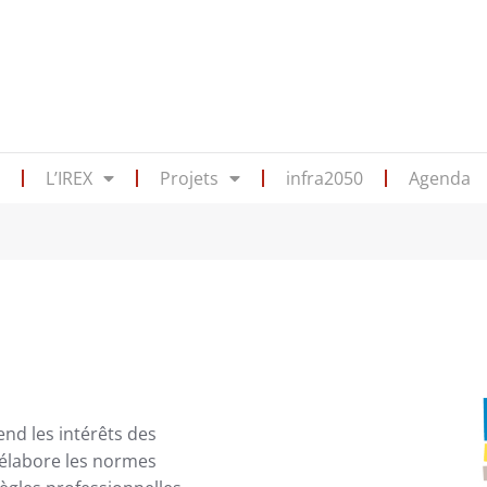
s
L’IREX
Projets
infra2050
Agenda
nd les intérêts des
 élabore les normes