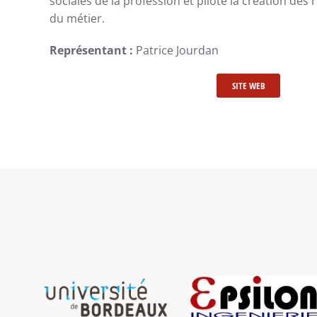
sociales de la profession et pilote la création des 
du métier.
Représentant :
Patrice Jourdan
SITE WEB