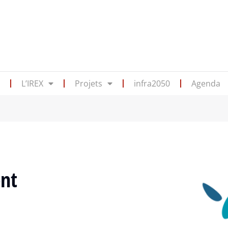
s
L’IREX
Projets
infra2050
Agenda
nt