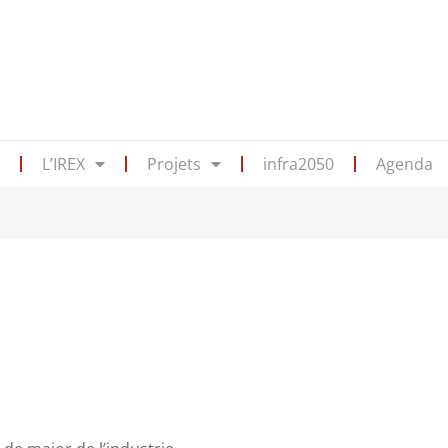
s
L’IREX
Projets
infra2050
Agenda