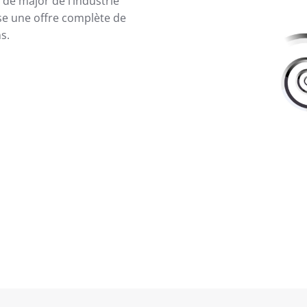
 de major de l’industrie
se une offre complète de
s.