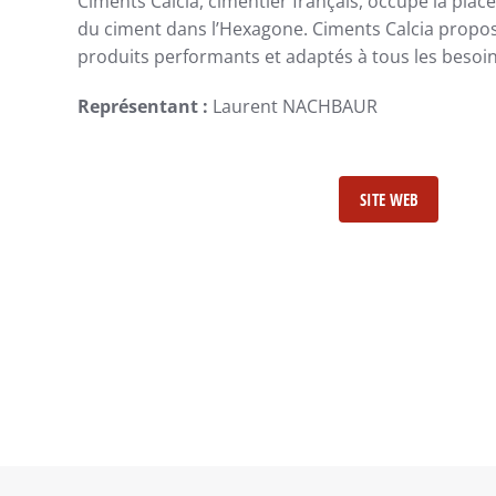
Ciments Calcia, cimentier français, occupe la place
du ciment dans l’Hexagone. Ciments Calcia propo
produits performants et adaptés à tous les besoin
Représentant :
Laurent NACHBAUR
SITE WEB