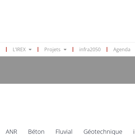
s
L’IREX
Projets
infra2050
Agenda
ANR
Béton
Fluvial
Géotechnique