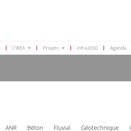
s
L’IREX
Projets
infra2050
Agenda
ANR
Béton
Fluvial
Géotechnique