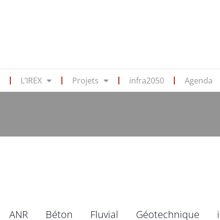
s
L’IREX
Projets
infra2050
Agenda
ANR
Béton
Fluvial
Géotechnique