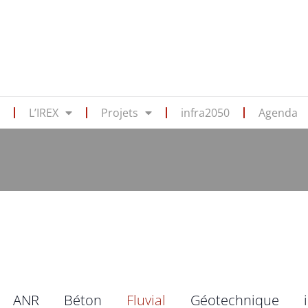
s
L’IREX
Projets
infra2050
Agenda
ANR
Béton
Fluvial
Géotechnique