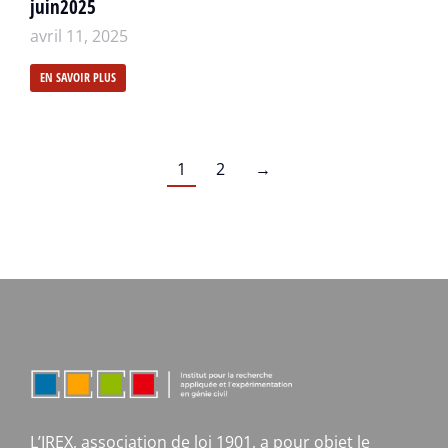
juin2025
avril 11, 2025
EN SAVOIR PLUS
1
2
→
L’IREX, association de loi 1901, a pour objet le