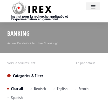
Nous rejoindre
Institut pour la recherche appliquée et
l’expérimentation en génie civil
BANKING
Vous êtes ici :
Accueil
Produits identifiés “banking”
Voici le seul résultat
Categories & Filter
Clear all
Deutsch
English
French
Spanish